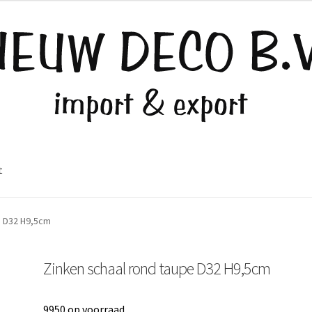
t
e D32 H9,5cm
Zinken schaal rond taupe D32 H9,5cm
9950 op voorraad