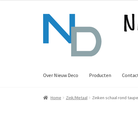
Ga
Ga
door
naar
naar
de
navigatie
inhoud
Over Nieuw Deco
Producten
Contac
Home
Zink/Metaal
Zinken schaal rond taup